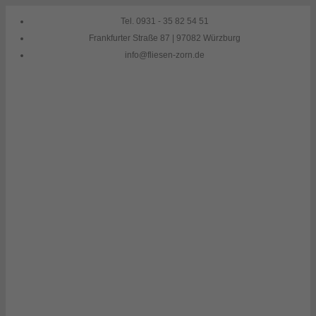
Skip
Tel. 0931 - 35 82 54 51
to
Frankfurter Straße 87 | 97082 Würzburg
content
info@fliesen-zorn.de
Fliesenleger Würzburg