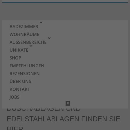
BADEZIMMER
WOHNRÄUME
AUSSENBEREICHE
UNIKATE
SHOP
EMPFEHLUNGEN
REZENSIONEN
ÜBER UNS
WEITERE
KONTAKT
INFORMATIONEN ÜBER
JOBS
0
DUSCHABLAGEN UND
EDELSTAHLABLAGEN FINDEN SIE
HIER.