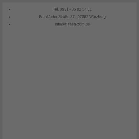
Skip
Tel. 0931 - 35 82 54 51
to
Frankfurter Straße 87 | 97082 Würzburg
content
info@fliesen-zorn.de
Fliesenleger Würzburg