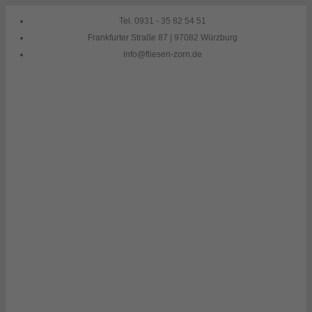
Skip
Tel. 0931 - 35 82 54 51
to
Frankfurter Straße 87 | 97082 Würzburg
content
info@fliesen-zorn.de
Fliesenleger Würzburg